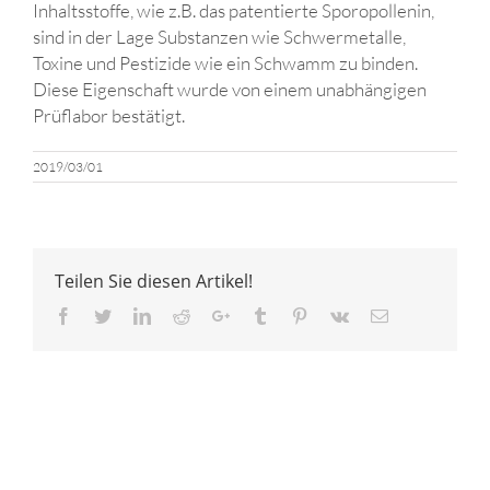
Inhaltsstoffe, wie z.B. das patentierte Sporopollenin,
sind in der Lage Substanzen wie Schwermetalle,
Toxine und Pestizide wie ein Schwamm zu binden.
Diese Eigenschaft wurde von einem unabhängigen
Prüflabor bestätigt.
2019/03/01
Teilen Sie diesen Artikel!
Facebook
Twitter
LinkedIn
Reddit
Google+
Tumblr
Pinterest
Vk
Email