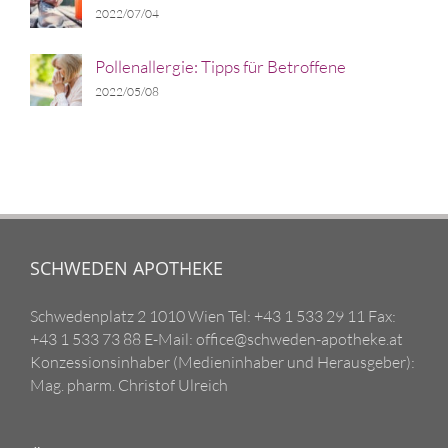
2022/07/04
Pollenallergie: Tipps für Betroffene
2022/05/08
SCHWEDEN APOTHEKE
Schwedenplatz 2 1010 Wien Tel: +43 1 533 29 11 Fax:
+43 1 533 73 88 E-Mail: office@schweden-apotheke.at
Konzessionsinhaber (Medieninhaber und Herausgeber):
Mag. pharm. Christof Ulreich