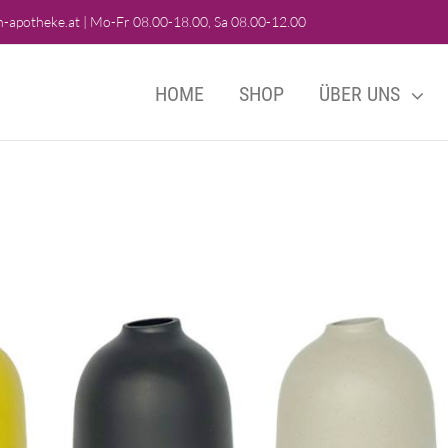
-apotheke.at
|
Mo-Fr 08.00-18.00, Sa 08.00-12.00
HOME
SHOP
ÜBER UNS