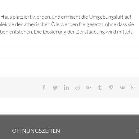
Haus platziert werden, und erfrischt die Umgebungsluft auf
eküle der ätherischen Öle werden freigesetzt, ohne dass sie
ben entstehen. Die Dosierung der Zerstäubung wird mittels
Facebook
Twitter
LinkedIn
Reddit
Google+
Tumblr
Pinterest
Vk
E
ÖFFNUNGSZEITEN