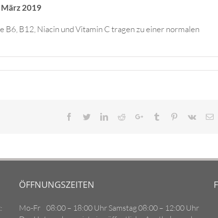
1. März 2019
B12, Niacin und Vitamin C tragen zu einer normalen
Facebook
Twitter
LinkedIn
Reddit
Google+
Tumblr
Pinterest
Vk
E
ÖFFNUNGSZEITEN
:
Mo-Fr 08:00 – 18:00 Uhr Samstag 08:00 – 12:00 Uhr