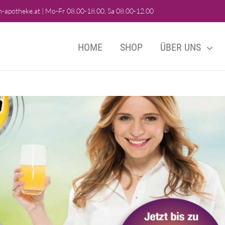
-apotheke.at
|
Mo-Fr 08.00-18.00, Sa 08.00-12.00
HOME
SHOP
ÜBER UNS