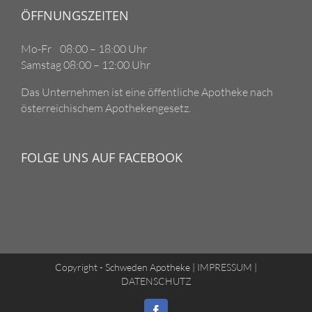
ÖFFNUNGSZEITEN
Mo-Fr 08:00 – 18:00 Uhr
Samstag 08:00 – 12:00 Uhr
Das Unternehmen ist eine öffentliche Apotheke nach
österreichischem Apothekengesetz.
FOLGE UNS AUF FACEBOOK
Copyright - Schweden Apotheke |
IMPRESSUM
|
DATENSCHUTZ
Facebook