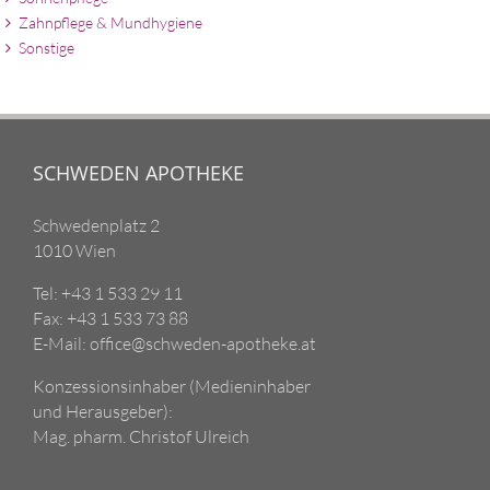
Zahnpflege & Mundhygiene
Sonstige
SCHWEDEN APOTHEKE
Schwedenplatz 2
1010 Wien
Tel: +43 1 533 29 11
Fax: +43 1 533 73 88
E-Mail: office@schweden-apotheke.at
Konzessionsinhaber (Medieninhaber
und Herausgeber):
Mag. pharm. Christof Ulreich