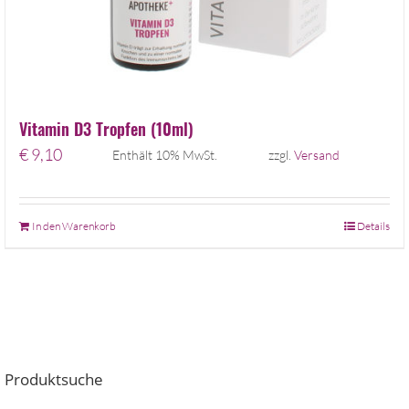
Vitamin D3 Tropfen (10ml)
€
9,10
Enthält 10% MwSt.
zzgl.
Versand
In den Warenkorb
Details
Produktsuche