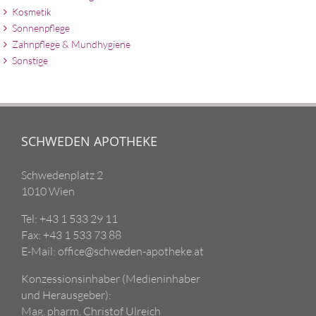
Kosmetik
Sonnenpflege
Zahnpflege & Mundhygiene
Sonstige
SCHWEDEN APOTHEKE
Schwedenplatz 2
1010 Wien
Tel: +43 1 533 29 11
Fax: +43 1 533 73 88
E-Mail: office@schweden-apotheke.at
Konzessionsinhaber (Medieninhaber
und Herausgeber):
Mag. pharm. Christof Ulreich