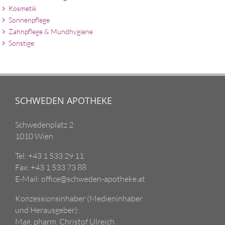
Kosmetik
Sonnenpflege
Zahnpflege & Mundhygiene
Sonstige
SCHWEDEN APOTHEKE
Schwedenplatz 2
1010 Wien
Tel: +43 1 533 29 11
Fax: +43 1 533 73 88
E-Mail: office@schweden-apotheke.at
Konzessionsinhaber (Medieninhaber
und Herausgeber):
Mag. pharm. Christof Ulreich