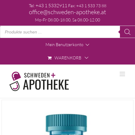
Skip
+43 1 5332911
Tel:
Fax: +43 1 533 73 88
to
office@schweden-apotheke.at
content
Mo-Fr 08.00-18.00, Sa 08.00-12.00
Products
search
Mein Benutzerkonto
WARENKORB