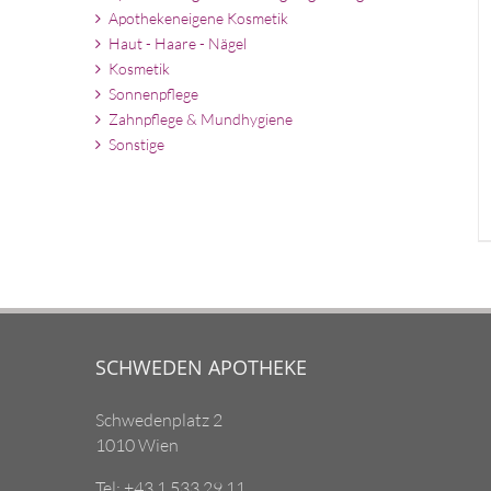
Apothekeneigene Kosmetik
Haut - Haare - Nägel
Kosmetik
Sonnenpflege
Zahnpflege & Mundhygiene
Sonstige
SCHWEDEN APOTHEKE
Schwedenplatz 2
1010 Wien
Tel: +43 1 533 29 11