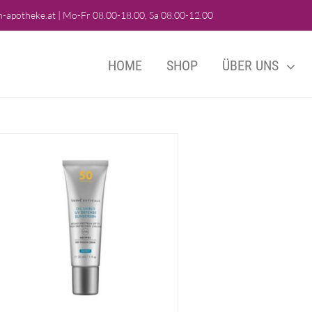
-apotheke.at
|
Mo-Fr 08.00-18.00, Sa 08.00-12.00
HOME
SHOP
ÜBER UNS