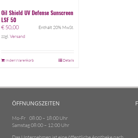
Oil Shield UV Defense Sunscreen
LSF 50
€
50,00
Enthält 20% MwSt.
zzgl.
Versand
In den Warenkorb
Details
ÖFFNUNGSZEITEN
Mo-Fr 08:00 – 18:00 Uhr
Samstag 08:00 – 12:00 Uhr
Das Unternehmen ist eine öffentliche Apotheke nach