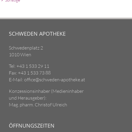
SCHWEDEN APOTHEKE
Schwedenplatz 2
1010 Wien
Tel: +43 1 533 29 11
Fax: +43 1 533 73 88
E-Mail: office@schweden-apotheke.at
Konzessionsinhaber (Medieninhaber
und Herausgeber):
Mag. pharm. Christof Ulreich
ÖFFNUNGSZEITEN