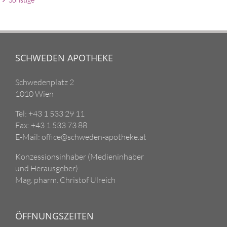
SCHWEDEN APOTHEKE
Schwedenplatz 2
1010 Wien
Tel: +43 1 533 29 11
Fax: +43 1 533 73 88
E-Mail: office@schweden-apotheke.at
Konzessionsinhaber (Medieninhaber
und Herausgeber):
Mag. pharm. Christof Ulreich
ÖFFNUNGSZEITEN