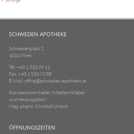
SCHWEDEN APOTHEKE
Schwedenplatz 2
1010 Wien
Tel: +43 1 533 29 11
Fax: +43 1 533 73 88
E-Mail: office@schweden-apotheke.at
Konzessionsinhaber (Medieninhaber
und Herausgeber):
Mag. pharm. Christof Ulreich
ÖFFNUNGSZEITEN