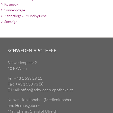
Kosmetik
Sonnenpflege
Zahnpflege & Mundhygiene
Sonstige
SCHWEDEN APOTHEKE
Schwedenplatz 2
1010 Wien
Tel: +43 1 533 29 11
Fax: +43 1 533 73 88
E-Mail: office@schweden-apotheke.at
Konzessionsinhaber (Medieninhaber
und Herausgeber):
Mag. pharm. Christof Ulreich