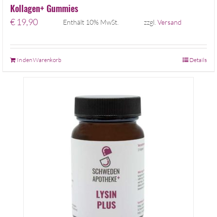
Kollagen+ Gummies
€
19,90
Enthält 10% MwSt.
zzgl.
Versand
In den Warenkorb
Details