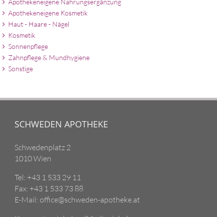
Apothekeneigene Nahrungsergänzung
Apothekeneigene Kosmetik
Haut - Haare - Nägel
Kosmetik
Sonnenpflege
Zahnpflege & Mundhygiene
Sonstige
SCHWEDEN APOTHEKE
Schwedenplatz 2
1010 Wien
Tel: +43 1 533 29 11
Fax: +43 1 533 73 88
E-Mail: office@schweden-apotheke.at