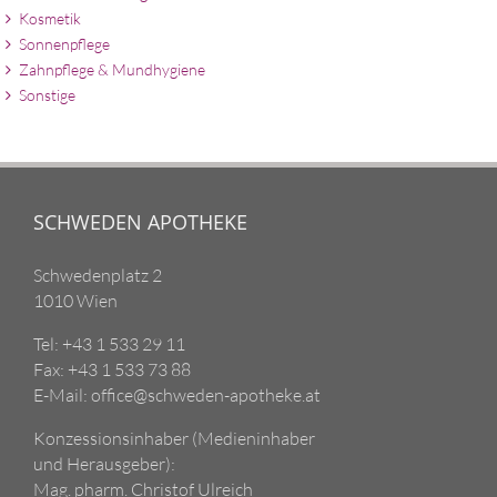
Kosmetik
Sonnenpflege
Zahnpflege & Mundhygiene
Sonstige
SCHWEDEN APOTHEKE
Schwedenplatz 2
1010 Wien
Tel: +43 1 533 29 11
Fax: +43 1 533 73 88
E-Mail: office@schweden-apotheke.at
Konzessionsinhaber (Medieninhaber
und Herausgeber):
Mag. pharm. Christof Ulreich