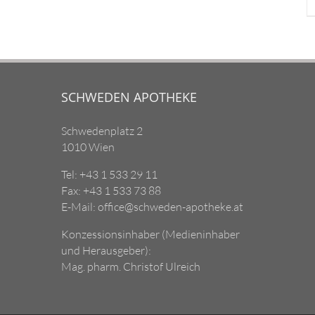
SCHWEDEN APOTHEKE
Schwedenplatz 2
1010 Wien
Tel: +43 1 533 29 11
Fax: +43 1 533 73 88
E-Mail: office@schweden-apotheke.at
Konzessionsinhaber (Medieninhaber
und Herausgeber):
Mag. pharm. Christof Ulreich