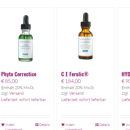
Phyto Correctice
C E Ferulic®
HYD
€
85,00
€
184,00
€
90
Enthält 20% MwSt.
Enthält 20% MwSt.
Enth
zzgl.
Versand
zzgl.
Versand
zzgl.
Lieferzeit: sofort lieferbar
Lieferzeit: sofort lieferbar
Liefe
In den
Details
In den
Details
In
Warenkorb
Warenkorb
Wa