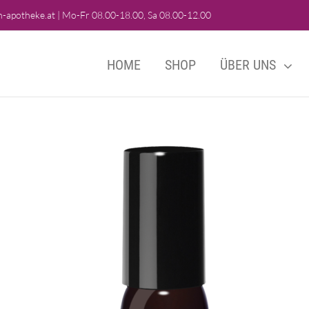
-apotheke.at
|
Mo-Fr 08.00-18.00, Sa 08.00-12.00
HOME
SHOP
ÜBER UNS