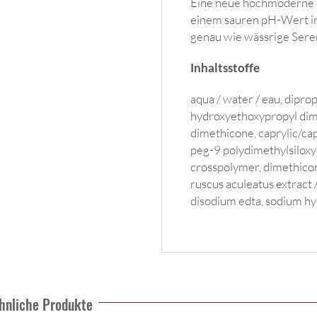
Eine neue hochmoderne T
einem sauren pH-Wert in
genau wie wässrige Sere
Inhaltsstoffe
aqua / water / eau, diprop
hydroxyethoxypropyl dimet
dimethicone, caprylic/capr
peg-9 polydimethylsilox
crosspolymer, dimethicon
ruscus aculeatus extract /
disodium edta, sodium h
hnliche Produkte