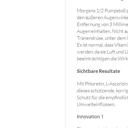
Morgens 1/2 Pumpstoß pr
den äußeren Augenwinkel
Entfernung von 3 Millim
Augen einhalten. Nicht a
Tränendrüse, unter dem 
Es ist normal, dass Vita
werden, da sie Luft und 
beeinträchtigen die Wirk
Sichtbare Resultate
Mit Phloretin, L-Ascorbi
dieses schützende, korri
Schutz für die empfindli
Umwelteinflüssen.
Innovation 1