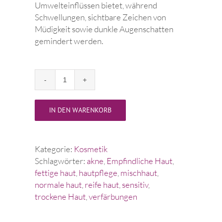
Umwelteinflüssen bietet, während
Schwellungen, sichtbare Zeichen von
Müdigkeit sowie dunkle Augenschatten
gemindert werden.
AOX+
Eye
Gel
IN DEN WARENKORB
Menge
Kategorie:
Kosmetik
Schlagwörter:
akne
,
Empfindliche Haut
,
fettige haut
,
hautpflege
,
mischhaut
,
normale haut
,
reife haut
,
sensitiv
,
trockene Haut
,
verfärbungen