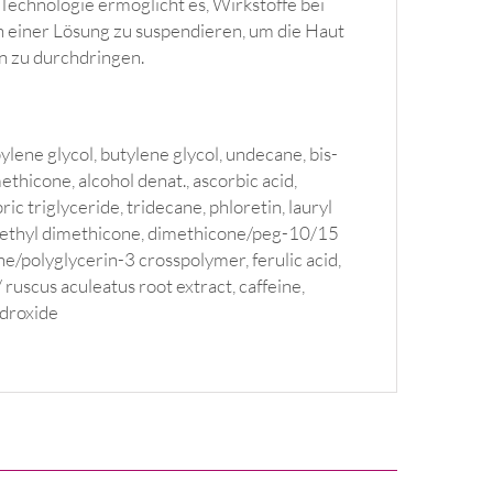
echnologie ermöglicht es, Wirkstoffe bei
 einer Lösung zu suspendieren, um die Haut
n zu durchdringen.
ylene glycol, butylene glycol, undecane, bis-
hicone, alcohol denat., ascorbic acid,
ic triglyceride, tridecane, phloretin, lauryl
yethyl dimethicone, dimethicone/peg-10/15
e/polyglycerin-3 crosspolymer, ferulic acid,
 ruscus aculeatus root extract, caffeine,
ydroxide