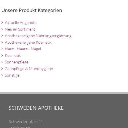
Unsere Produkt Kategorien
Aktuelle Angebote
Neu im Sortiment
Apothekeneigene Nahrungsergänzung
Apothekeneigene Kosmetik
Haut - Haare - Nägel
Kosmetik
Sonnenpflege
Zahnpflege & Mundhygiene
Sonstige
SCHWEDEN APOTHEKE
Schwedenplatz 2
1010 Wien