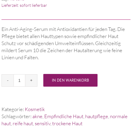
Lieferzeit: sofort lieferbar
Ein Anti-Aging-Serum mit Antioxidantien für jeden Tag. Die
Pflege bietet allen Hauttypen sowie empfindlicher Haut
Schutz vor schädigenden Umwelteinflüssen. Gleichzeitig
mildert Serum 10 die Zeichen der Hautalterung wie feine
Linien und Falten.
IN DEN WARENKORB
Serum
10
Menge
Kategorie:
Kosmetik
Schlagwörter:
akne
,
Empfindliche Haut
,
hautpflege
,
normale
haut
,
reife haut
,
sensitiv
,
trockene Haut