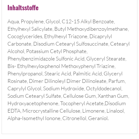
Inhaltsstoffe
Aqua, Propylene, Glycol, C12-15 Alkyl Benzoate,
Ethylhexyl Salicylate, Butyl Methoxydibenzoylmethane,
Cocoglycerides, Ethylhexyl Triazone, Dicaprylyl
Carbonate, Disodium Cetearyl Sulfosuccinate, Cetearyl
Alcohol, Potassium Cetyl Phosphate,
Phenylbenzimidazole Sulfonic Acid, Glyceryl Stearate,
Bis- Ethylhexyloxphenol Methoxyphenyl Triazine,
Phenylpropanol, Stearic Acid, Palmitic Acid, Glyceryl
Rosinate, Dimer Dilinoleyl Dimer Dilinoleate, Parfum,
Caprylyl Glycol, Sodium Hydroxide, Octyldodecanol,
Sodium Cetearyl Sulfate, Cellulose Gum, Xanthan Gum,
Hydroxyacetophenone, Tocopheryl Acetate,Disodium
EDTA, Microcrystalline Cellulose, Limonene, Linalool,
Alpha-Isomethyl Ionone, Citronellol, Geraniol.