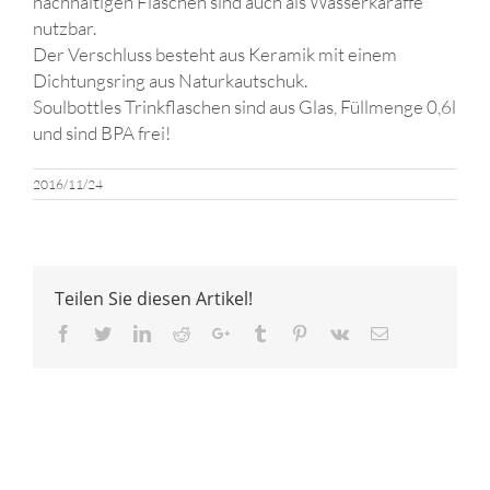
nachhaltigen Flaschen sind auch als Wasserkaraffe
nutzbar.
Der Verschluss besteht aus Keramik mit einem
Dichtungsring aus Naturkautschuk.
Soulbottles Trinkflaschen sind aus Glas, Füllmenge 0,6l
und sind BPA frei!
2016/11/24
Teilen Sie diesen Artikel!
Facebook
Twitter
LinkedIn
Reddit
Google+
Tumblr
Pinterest
Vk
Email