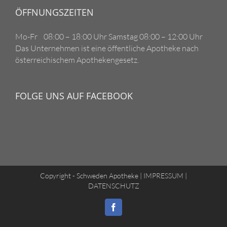
ÖFFNUNGSZEITEN
Mo-Fr 08:00 – 18:00 Uhr Samstag 08:00 – 12:00 Uhr
Das Unternehmen ist eine öffentliche Apotheke nach
österreichischem Apothekengesetz.
FOLGE UNS AUF FACEBOOK
Copyright - Schweden Apotheke |
IMPRESSUM
|
DATENSCHUTZ
Facebook