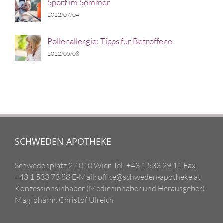
Sport im Sommer
2022/07/04
Pollenallergie: Tipps für Betroffene
2022/05/08
SCHWEDEN APOTHEKE
Schwedenplatz 2 1010 Wien Tel: +43 1 533 29 11 Fax:
+43 1 533 73 88 E-Mail: office@schweden-apotheke.at
Konzessionsinhaber (Medieninhaber und Herausgeber):
Mag. pharm. Christof Ulreich