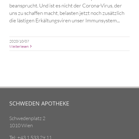
beansprucht. Und ist es nicht der Corona-Virus, der
uns zu schaffen macht, belasten jetzt noch zusätzlich
die lästigen Erkältungsviren unser Immunsystem...
2020/10/07
Weiterlesen
SCHWEDEN APOTHEKE
Schwedenplatz 2
1010 Wien
Tel: +43 1 533 29 11