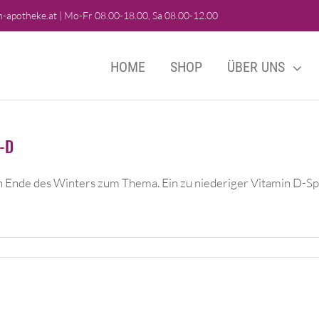
-apotheke.at
|
Mo-Fr 08.00-18.00, Sa 08.00-12.00
HOME
SHOP
ÜBER UNS
n-D
 Ende des Winters zum Thema. Ein zu niederiger Vitamin D-S