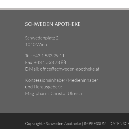
SCHWEDEN APOTHEKE
Schwedenplatz 2
1010 Wien
Tel: +43 1 533 29 11
Fax: +43 1 533 73 88
E-Mail: office@schweden-apotheke.at
Konzessionsinhaber (Medieninhaber
und Herausgeber):
Mag. pharm. Christof Ulreich
Copyright - Schweden Apotheke |
IMPRESSUM
|
DATENSC