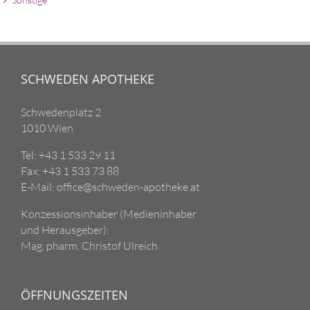
SCHWEDEN APOTHEKE
Schwedenplatz 2
1010 Wien
Tel: +43 1 533 29 11
Fax: +43 1 533 73 88
E-Mail: office@schweden-apotheke.at
Konzessionsinhaber (Medieninhaber
und Herausgeber):
Mag. pharm. Christof Ulreich
ÖFFNUNGSZEITEN