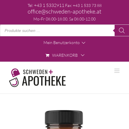
Skip
+43 1 5332911
Tel:
Fax: +43 1 533 73 88
to
office@schweden-apotheke.at
content
Mo-Fr 08.00-18.00, Sa 08.00-12.00
Products
search
Mein Benutzerkonto
WARENKORB